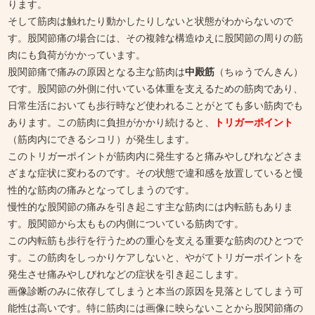
ります。
そして筋肉は触れたり動かしたりしないと状態がわからないので
す。股関節痛の場合には、その複雑な構造ゆえに股関節の周りの筋
肉にも負荷がかかっています。
股関節痛で痛みの原因となる主な筋肉は
中殿筋
（ちゅうでんきん）
です。股関節の外側に付いている体重を支えるための筋肉であり、
日常生活においても歩行時など使われることがとても多い筋肉でも
あります。この筋肉に負担がかかり続けると、
トリガーポイント
（筋肉内にできるシコリ）が発生します。
このトリガーポイントが筋肉内に発生すると痛みやしびれなどさま
ざまな症状に変わるのです。その状態で違和感を放置していると慢
性的な筋肉の痛みとなってしまうのです。
慢性的な股関節の痛みを引き起こす主な筋肉には内転筋もありま
す。股関節から太ももの内側についている筋肉です。
この内転筋も歩行を行うための重心を支える重要な筋肉のひとつで
す。この筋肉をしっかりケアしないと、やがてトリガーポイントを
発生させ痛みやしびれなどの症状を引き起こします。
画像診断のみに依存してしまうと本当の原因を見落としてしまう可
能性は高いです。特に筋肉には画像に映らないことから股関節痛の