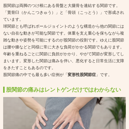
股関節は両脚のつけ根にある骨盤と大腿骨を連結する関節です。
「寛骨臼（かんこつきゅう）」と「骨頭（こっとう）」で形成され
ています。
球関節とも呼ばれボールジョイントのような構造から他の関節には
ない自在な動きが可能な関節です。体重を支え重心を保ちながら複
雑な動きや姿勢を可能にするのが股関節の役割です。ゆえに股関節
は腰や膝などと同様に常に大きな負荷がかかる関節でもあります。
年齢を重ねるごとに関節に負担がかかり、やがて関節が変形してし
まいます。変形した関節は痛みを伴い、悪化すると日常生活に支障
をきたすこともあるのです。
股関節痛の中でも最も多い症例が「
変形性股関節症
」です。
股関節の痛みはレントゲンだけではわからない