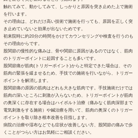
触れてみて、動かしてみて、しっかりと原因を突き止めた上で施術
を行います。
その理由は、どれだけ高い技術で施術を行っても、原因を正しく突
き止めていないと効果が出ないためです。
初来院時に約20分の時間をかけてカウンセリングや検査を行うのも
その理由からです。
股関節の慢性的な痛みは、骨や関節に原因があるのではなく、筋肉
のトリガーポイントに起因することも多いです。
股関節痛が筋肉(トリガーポイント)からと特定できた場合は、その
筋肉の緊張を緩ませるため、手技での施術を行いながら、トリガー
ポイントを解消します。
股関節痛の原因の筋肉はどれも大きな筋肉です。手技施術だけでは
筋肉の深いところに刺激が入らないため、トリガーポイントが筋肉
の奥深くに存在する場合はハイボルト治療（痛みなく筋肉深部まで
電気刺激をする施術）や鍼治療を用いて、筋肉の奥深くのトリガー
ポイントを取り除き根本改善を目指します。
病院の治療や湿布などでも症状が改善しない方、股関節の痛みで歩
くことがつらい方はお気軽にご相談ください。